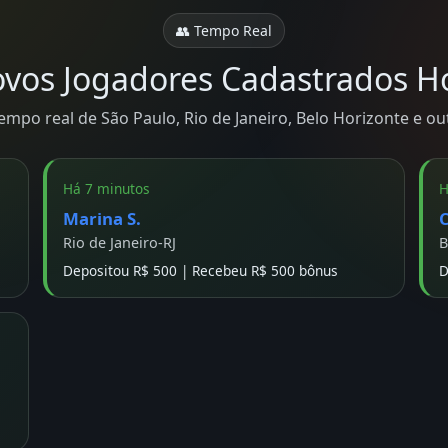
👥 Tempo Real
vos Jogadores Cadastrados H
mpo real de São Paulo, Rio de Janeiro, Belo Horizonte e ou
Há 7 minutos
H
Marina S.
C
Rio de Janeiro-RJ
B
Depositou R$ 500 | Recebeu R$ 500 bônus
D