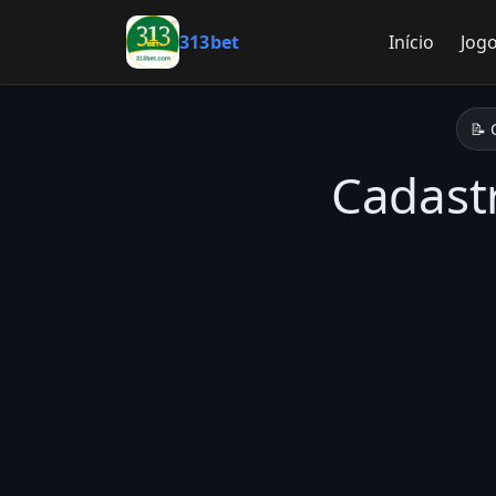
313bet
Início
Jog
📝 
Cadast