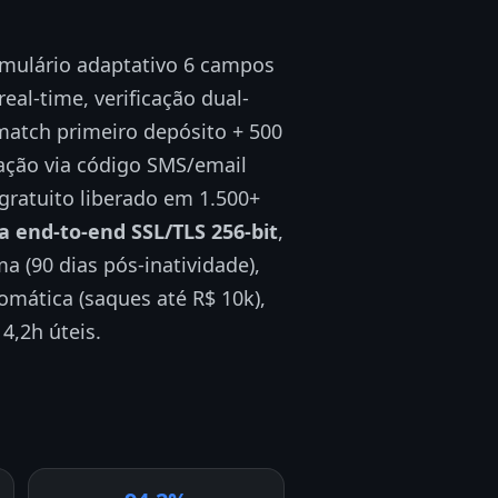
rmulário adaptativo 6 campos
al-time, verificação dual-
atch primeiro depósito + 500
ação via código SMS/email
ratuito liberado em 1.500+
a end-to-end SSL/TLS 256-bit
,
 (90 dias pós-inatividade),
omática (saques até R$ 10k),
4,2h úteis.