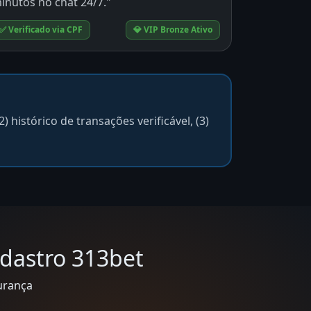
inutos no chat 24/7."
✅ Verificado via CPF
💎 VIP Bronze Ativo
histórico de transações verificável, (3)
adastro 313bet
gurança