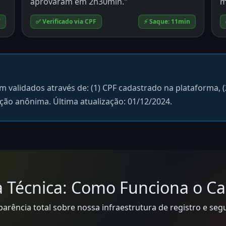
aprovaram em 2h30min."
m
7
✅ Verificado via CPF
⚡ Saque: 11min
alidados através de: (1) CPF cadastrado na plataforma, (2) 
ão anônima. Última atualização: 01/12/2024.
a Técnica: Como Funciona o C
arência total sobre nossa infraestrutura de registro e se