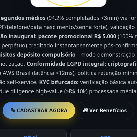
 segundos médios
(94,2% completados <3min) via fo
F/telefone/data nascimento/senha forte), validação re
ção inaugural: pacote promocional R$ 5.000
(100% m
% perpétuo) creditado instantaneamente pós-confirm
isitos depósito compulsório
- modo demonstração g
netização.
Conformidade LGPD integral: criptografi
WS Brasil (latência <12ms), política retenção mínima
ão self-service.
KYC bifurcado:
verificação básica aut
ue diligence high-value (>R$ 10k) processada média 
📝 CADASTRAR AGORA
🎁 Ver Benefícios