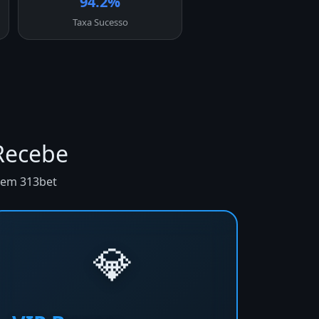
94.2%
Taxa Sucesso
Recebe
s em 313bet
💎