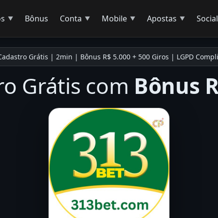
os
Bônus
Conta
Mobile
Apostas
Social
Cadastro Grátis | 2min | Bônus R$ 5.000 + 500 Giros | LGPD Compl
ro Grátis com
Bônus R