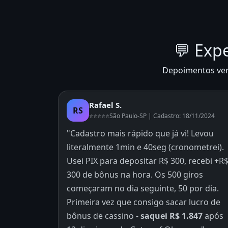
💬 Exp
Depoimentos veri
Rafael S.
RS
⭐⭐⭐⭐⭐
São Paulo-SP | Cadastro: 18/11/2024
"Cadastro mais rápido que já vi! Levou
literalmente 1min e 40seg (cronometrei).
Usei PIX para depositar R$ 300, recebi +R
300 de bônus na hora. Os 500 giros
começaram no dia seguinte, 50 por dia.
Primeira vez que consigo sacar lucro de
bônus de cassino -
saquei R$ 1.847
após