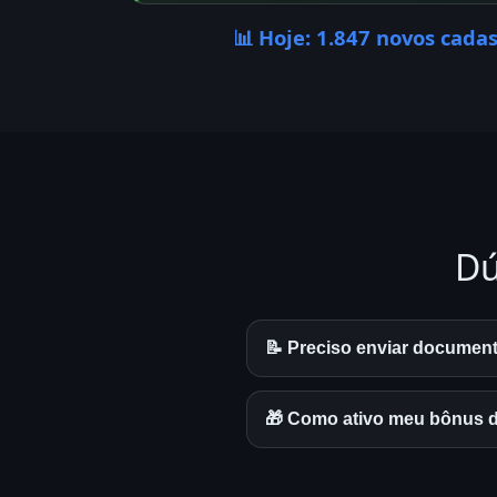
📊 Hoje:
1.847 novos cadas
Dú
📝 Preciso enviar documen
🎁 Como ativo meu bônus d